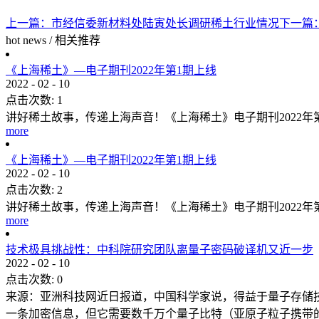
上一篇：
市经信委新材料处陆寅处长调研稀土行业情况
下一篇
hot news
/
相关推荐
《上海稀土》—电子期刊2022年第1期上线
2022
-
02
-
10
点击次数:
1
讲好稀土故事，传递上海声音！《上海稀土》电子期刊2022
more
《上海稀土》—电子期刊2022年第1期上线
2022
-
02
-
10
点击次数:
2
讲好稀土故事，传递上海声音！《上海稀土》电子期刊2022
more
技术极具挑战性：中科院研究团队离量子密码破译机又近一步
2022
-
02
-
10
点击次数:
0
来源：亚洲科技网近日报道，中国科学家说，得益于量子存储
一条加密信息，但它需要数千万个量子比特（亚原子粒子携带的