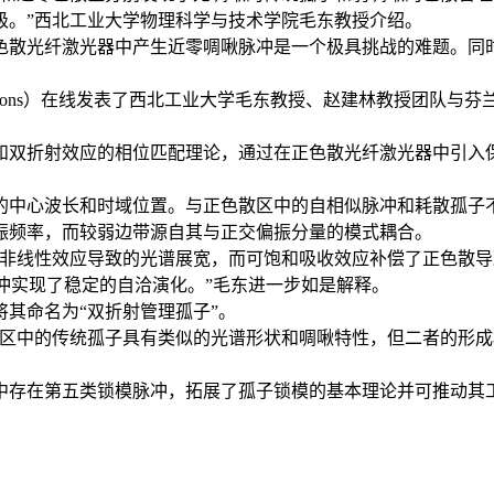
级。”西北工业大学物理科学与技术学院毛东教授介绍。
色散光纤激光器中产生近零啁啾脉冲是一个极具挑战的难题。同
e & applications）在线发表了西北工业大学毛东教授、赵建
。
和双折射效应的相位匹配理论，通过在正色散光纤激光器中引入
的中心波长和时域位置。与正色散区中的自相似脉冲和耗散孤子
振频率，而较弱边带源自其与正交偏振分量的模式耦合。
了非线性效应导致的光谱展宽，而可饱和吸收效应补偿了正色散
脉冲实现了稳定的自洽演化。”毛东进一步如是解释。
其命名为“双折射管理孤子”。
散区中的传统孤子具有类似的光谱形状和啁啾特性，但二者的形
中存在第五类锁模脉冲，拓展了孤子锁模的基本理论并可推动其