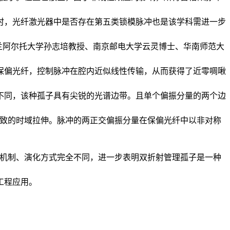
时，光纤激光器中是否存在第五类锁模脉冲也是该学科需进一步
林教授团队与芬兰阿尔托大学孙志培教授、南京邮电大学云灵博士、华南师范大
保偏光纤，控制脉冲在腔内近似线性传输，从而获得了近零啁啾
不同，该种孤子具有尖锐的光谱边带。且单个偏振分量的两个边
导致的时域拉伸。脉冲的两正交偏振分量在保偏光纤中以非对称
成机制、演化方式完全不同，进一步表明双折射管理孤子是一种
工程应用。