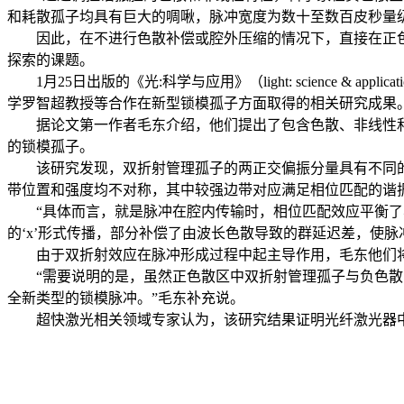
和耗散孤子均具有巨大的啁啾，脉冲宽度为数十至数百皮秒量
因此，在不进行色散补偿或腔外压缩的情况下，直接在正
探索的课题。
1月25日出版的《光:科学与应用》（light: scienc
学罗智超教授等合作在新型锁模孤子方面取得的相关研究成果
据论文第一作者毛东介绍，他们提出了包含色散、非线性
的锁模孤子。
该研究发现，双折射管理孤子的两正交偏振分量具有不同
带位置和强度均不对称，其中较强边带对应满足相位匹配的谐
“具体而言，就是脉冲在腔内传输时，相位匹配效应平衡
的‘x’形式传播，部分补偿了由波长色散导致的群延迟差，使
由于双折射效应在脉冲形成过程中起主导作用，毛东他们将
“需要说明的是，虽然正色散区中双折射管理孤子与负色
全新类型的锁模脉冲。”毛东补充说。
超快激光相关领域专家认为，该研究结果证明光纤激光器