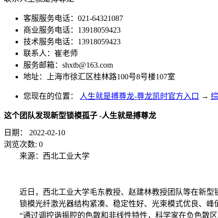
客服服务电话：021-64321087
商业服务电话：13918059423
技术服务电话：13918059423
联系人：崔老师
服务邮箱：
shxtb@163.com
地址：上海市徐汇区桂林路100号8号楼107室
您现在的位置：
人生就是搏尊龙-尊龙凯时官方入口
→
这个团队发现新型锁模孤子 -人生就是搏尊龙
日期：
2022-02-10
浏览次数:
0
来源：西北工业大学
近日，西北工业大学毛东教授、赵建林教授团队等在新型锁
锁模光纤激光器结构紧凑、稳定性好、光束模式优良、峰
“通过调控谐振腔的色散和非线性特性，科学家在负色散