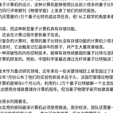
量子计算机的设计，这种计算机能够使用比此前少得多的量子比
的同行评审期刊《物理学报》上发表了他们的研究报告。
还需要约1万个量子比特完成这项任务，但“从工程学的角度来
内容，而这种新型量子计算机具有存储功能。
，还会在计算过程中更新量子信息。
行复杂的计算时，使用的量子比特比没有存储功能的计算机少得
信息时，它会触发记忆晶体中的原子，并产生大量背景噪音。
一种突破性的内存控制技术，能够有效地将脆弱的量子比特与混
计算机研发的。例如，中国科学家最近通过光纤将量子比特输送了
子技术作为重点研究领域，近年来在一些关键领域赶上甚至超过了
去年7月份公布了他们的实验性新技术后不久，法国巴黎理论物
算机能够在6个月以内，利用约1.3万个量子比特破解一个主流
年就提出使用存储装置储存计算机程序。但当量子物理学家开始建
有很长的路要走。
台实用的密码破译计算机必须使用微波。周宗权说，团队还需要