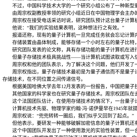
不过，中国科学技术大学的一个研究小组公布了一种新型
由周宗权副教授率领的研究小组近日在中国物理学会主办
周宗权在接受电话采访时说，研究团队预计这台量子计算机
他说：“我们的实验结果表明，这种想法行之有效。”
报道还称，现有的量子计算机一旦完成任务就会忘记计算
存储装置由晶体制成，能够存储一个小时左右的量子比特
研究团队发表的论文称，具有存储功能的量子计算机在进
但量子存储技术极具挑战性——当计算机试图读取或写入
周宗权和他的团队表示，为了解决这个问题，他们开发了
周宗权指出，量子存储技术最初是为量子通信而不是量子
存储技术，在不同位置之间传递信号。
根据美国哈佛大学去年12月发表的一份报告，中国把量
其他国家的科学家也在研究量子存储技术。周宗权团队在
这个法国团队估计，在使用存储技术的情况下，一台量子计
计算机技术先驱、物理学家约翰·冯·诺伊曼早在1945
周宗权说：“兜兜转转一圈后，我们似乎又回到了起点。”
但他表示，要研发一种能够破解加密信息的量子计算机还
这个中国团队开发出了一种使用激光的实验性装置，但一