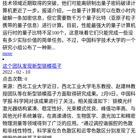
技术领域近期取得的突破，他们可能离研制出量子密码破译计
算机更近了一步。报道介绍，一台量子计算机可以在数小时内
破解一条加密信息，但它需要数千万个量子比特（亚原子粒子
携带的量子信息）进行计算。目前，性能最强大的量子计算机
运行时的量子比特不足100个，这意味着它们只能完成一些没
有多少实际价值的简单任务。不过，中国科学技术大学的一个
研究小组公布了一种新...
more
这个团队发现新型锁模孤子
2022
-
02
-
10
点击次数:
0
来源：西北工业大学近日，西北工业大学毛东教授、赵建林教
授团队等在新型锁模孤子方面取得研究成果。2月9日，中国科
学报-科学网对该成果进行了关注。相关报道如下：锁模光纤
激光器结构紧凑、稳定性好、光束模式优良、峰值功率高、与
其他光纤系统兼容，在高速通信、生物医学、激光加工和精密
物理测量等领域得到了广泛的应用。“通过调控谐振腔的色散
和非线性特性，科学家在负色散区和近零色散区分别发现了无