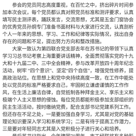
参会的党员同志高度重视，在百忙之中，挤出碎片时间参
加本次会议，每个党员都认真对照党员标准和测评要求，认真
填写民主测评表，踊跃发言，交流思想，尤其是五金门窗协会
的优秀党员孙炯专门准备书面材料与大家进行交流，认真剖析
个人一年来的思想、学习、工作和纪律等实际情况，找出自身
存在的问题和不足，提出努力方向和整改措施。
大家一致认为第四联合党支部去年在苏书记的带领下认真
学习习总书记考察上海重要讲话精神，全面贯彻落实党的十九
大和十九届二中、三中全会精神，参与改革开放四十周年纪念
活动，树牢 “四个意识”、坚定“四个自信”，增强党性修养，提
高政治站位。在思想上和党中央持续高度一致，在工作中能处
处以党员的标准严格要求自己，牢固树立谦虚谨慎的工作作
风，在生活上廉洁自律，自觉抵制各种拜金主义、享乐主义和
极端个人主义思想的侵蚀。每位党员都能积极参加支部组织的
民主生活活动，按时缴纳党费，配合支部书记党建系列工作。
但还存在不足之处，一是要加强自身学习，尤其是对党的基础
理论知识要深入学习和系统学习；二是有待于提高工作潜力，
三是要对年轻同志尤其是入党积极分子进行关心和培养。