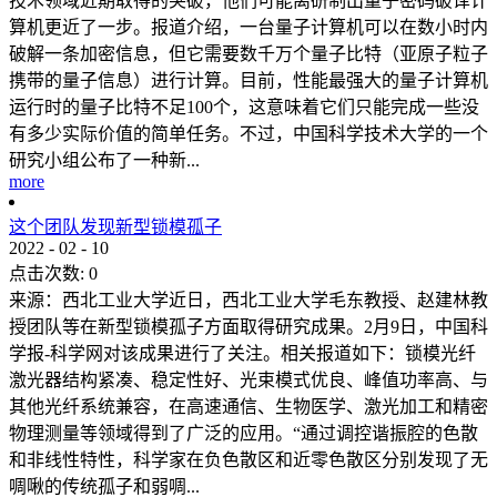
技术领域近期取得的突破，他们可能离研制出量子密码破译计
算机更近了一步。报道介绍，一台量子计算机可以在数小时内
破解一条加密信息，但它需要数千万个量子比特（亚原子粒子
携带的量子信息）进行计算。目前，性能最强大的量子计算机
运行时的量子比特不足100个，这意味着它们只能完成一些没
有多少实际价值的简单任务。不过，中国科学技术大学的一个
研究小组公布了一种新...
more
这个团队发现新型锁模孤子
2022
-
02
-
10
点击次数:
0
来源：西北工业大学近日，西北工业大学毛东教授、赵建林教
授团队等在新型锁模孤子方面取得研究成果。2月9日，中国科
学报-科学网对该成果进行了关注。相关报道如下：锁模光纤
激光器结构紧凑、稳定性好、光束模式优良、峰值功率高、与
其他光纤系统兼容，在高速通信、生物医学、激光加工和精密
物理测量等领域得到了广泛的应用。“通过调控谐振腔的色散
和非线性特性，科学家在负色散区和近零色散区分别发现了无
啁啾的传统孤子和弱啁...