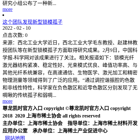
研究小组公布了一种新...
more
这个团队发现新型锁模孤子
2022
-
02
-
10
点击次数:
0
来源：西北工业大学近日，西北工业大学毛东教授、赵建林教
授团队等在新型锁模孤子方面取得研究成果。2月9日，中国科
学报-科学网对该成果进行了关注。相关报道如下：锁模光纤
激光器结构紧凑、稳定性好、光束模式优良、峰值功率高、与
其他光纤系统兼容，在高速通信、生物医学、激光加工和精密
物理测量等领域得到了广泛的应用。“通过调控谐振腔的色散
和非线性特性，科学家在负色散区和近零色散区分别发现了无
啁啾的传统孤子和弱啁...
more
尊龙凯时官方入口 copyright ©尊龙凯时官方入口 copyright
2018 2020 上海市稀土协会 all rights reserved
主办单位：上海市稀土协会 指导单位：上海市稀土材料开发
应用办公室 承办单位：上海稀土产业促进中心
网站地图