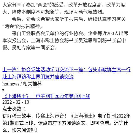
大家分享了参加“两会”的感受，改革开放程度高，改革力度
大，降成本制度不可想象等，现场互动气氛热烈。
会后，俞会长希望大家听了报告后，继续认真学习有关
“两会”的报告精神。
来自工经联各会员单位的行业协会、企业等近200人出席
本次报告会，上海市稀土协会秘书长吴建思和副秘书长崔中
倪、吴虹专家等一同参会。
上一篇：
协会党建活动学习交流
下一篇：
包头市政协主席一行
赴上海拜访稀土界朋友并座谈交流
hot news
/
相关推荐
《上海稀土》—电子期刊2022年第1期上线
2022
-
02
-
10
点击次数:
1
讲好稀土故事，传递上海声音！《上海稀土》电子期刊2022年
第1期正式上线，请点击左下方阅读原文，即可查看。还等什
么，快来阅读吧！