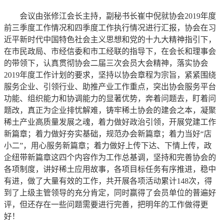
会议由张修江会长主持，副秘书长崔中倪就协会2019年度
前三季度工作情况和四季度工作执行情况进行汇报，协会在习
近平新时代中国特色社会主义思想和党的十九大精神指引下，
在市民政局、市经信委和市工经联的指导下，在会长和理事会
的带领下，认真贯彻协会二届三次会员大会精神，落实协会
2019年度工作计划的要求，坚持以协会章程为宗旨，紧紧围绕
服务企业、引领行业、助推产业工作重点，突出协会服务平台
功能、组织能力和协调能力的显著优势，奔着问题去，盯着问
题改，真正为企业排忧解难，铸牢稀土协会的建会之本，凝聚
稀土产业高质量发展之魂，着力做好政治引领，开展党建工作
新篇章；着力做好夯实基础，规范办会新篇章；着力当好“店
小二”，用心服务新篇章；着力做好上传下达、下情上传，政
企纽带新篇章这四个内容作为工作总基调，坚持和完善协会的
各项制度，讲好稀土应用故事，各项目标任务有序推进，稳中
有进，做了大量有效的工作，共开展各项活动累计148次，得
到了上级主管领导的充分肯定，同时赢得了会员单位的普遍好
评，但还存在一些问题需要进行完善，把明年的工作做得更
好！