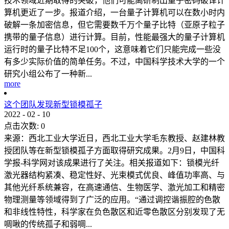
技术领域近期取得的突破，他们可能离研制出量子密码破译计
算机更近了一步。报道介绍，一台量子计算机可以在数小时内
破解一条加密信息，但它需要数千万个量子比特（亚原子粒子
携带的量子信息）进行计算。目前，性能最强大的量子计算机
运行时的量子比特不足100个，这意味着它们只能完成一些没
有多少实际价值的简单任务。不过，中国科学技术大学的一个
研究小组公布了一种新...
more
这个团队发现新型锁模孤子
2022
-
02
-
10
点击次数:
0
来源：西北工业大学近日，西北工业大学毛东教授、赵建林教
授团队等在新型锁模孤子方面取得研究成果。2月9日，中国科
学报-科学网对该成果进行了关注。相关报道如下：锁模光纤
激光器结构紧凑、稳定性好、光束模式优良、峰值功率高、与
其他光纤系统兼容，在高速通信、生物医学、激光加工和精密
物理测量等领域得到了广泛的应用。“通过调控谐振腔的色散
和非线性特性，科学家在负色散区和近零色散区分别发现了无
啁啾的传统孤子和弱啁...