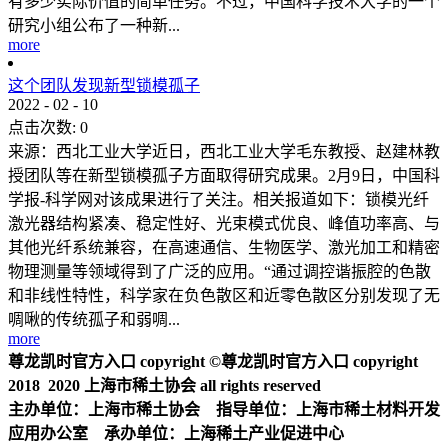
有多少实际价值的简单任务。不过，中国科学技术大学的一个
研究小组公布了一种新...
more
这个团队发现新型锁模孤子
2022
-
02
-
10
点击次数:
0
来源：西北工业大学近日，西北工业大学毛东教授、赵建林教
授团队等在新型锁模孤子方面取得研究成果。2月9日，中国科
学报-科学网对该成果进行了关注。相关报道如下：锁模光纤
激光器结构紧凑、稳定性好、光束模式优良、峰值功率高、与
其他光纤系统兼容，在高速通信、生物医学、激光加工和精密
物理测量等领域得到了广泛的应用。“通过调控谐振腔的色散
和非线性特性，科学家在负色散区和近零色散区分别发现了无
啁啾的传统孤子和弱啁...
more
尊龙凯时官方入口 copyright ©尊龙凯时官方入口 copyright
2018 2020 上海市稀土协会 all rights reserved
主办单位：上海市稀土协会 指导单位：上海市稀土材料开发
应用办公室 承办单位：上海稀土产业促进中心