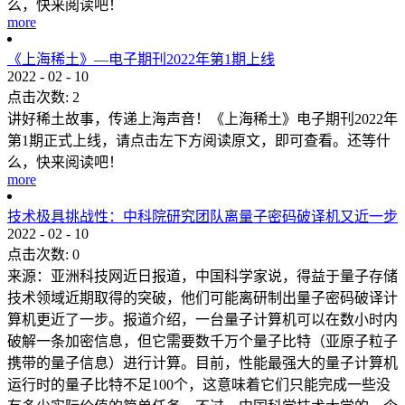
么，快来阅读吧！
more
《上海稀土》—电子期刊2022年第1期上线
2022
-
02
-
10
点击次数:
2
讲好稀土故事，传递上海声音！《上海稀土》电子期刊2022年
第1期正式上线，请点击左下方阅读原文，即可查看。还等什
么，快来阅读吧！
more
技术极具挑战性：中科院研究团队离量子密码破译机又近一步
2022
-
02
-
10
点击次数:
0
来源：亚洲科技网近日报道，中国科学家说，得益于量子存储
技术领域近期取得的突破，他们可能离研制出量子密码破译计
算机更近了一步。报道介绍，一台量子计算机可以在数小时内
破解一条加密信息，但它需要数千万个量子比特（亚原子粒子
携带的量子信息）进行计算。目前，性能最强大的量子计算机
运行时的量子比特不足100个，这意味着它们只能完成一些没