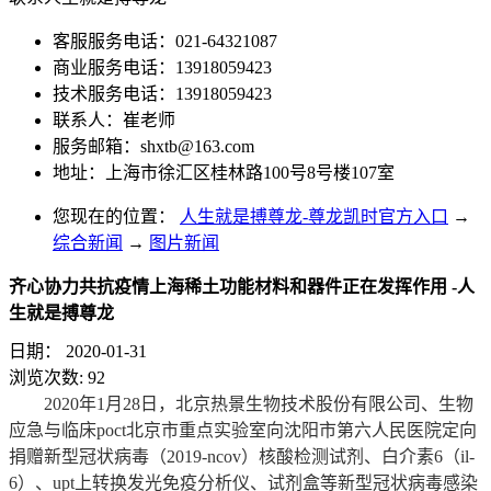
客服服务电话：021-64321087
商业服务电话：13918059423
技术服务电话：13918059423
联系人：崔老师
服务邮箱：
shxtb@163.com
地址：上海市徐汇区桂林路100号8号楼107室
您现在的位置：
人生就是搏尊龙-尊龙凯时官方入口
→
综合新闻
→
图片新闻
齐心协力共抗疫情上海稀土功能材料和器件正在发挥作用 -人
生就是搏尊龙
日期：
2020-01-31
浏览次数:
92
2020年1月28日，北京热景生物技术股份有限公司、生物
应急与临床poct北京市重点实验室向沈阳市第六人民医院定向
捐赠新型冠状病毒（2019-ncov）核酸检测试剂、白介素6（il-
6）、upt上转换发光免疫分析仪、试剂盒等新型冠状病毒感染