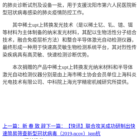
的肺炎诊断试剂及设备一批，用于支援沈阳市第六人民医院新
型冠状病毒感染的肺炎疫情防控工作。
其中稀土upt上转换发光技术（是以稀土钇、钆、镱、铒
等材料为主体制备的纳米发光材料，其配以生物活性分子结合
技术，融合免疫层析方法）和整合半导体激光自动检测仪器，
最终形成一种用于快速高灵敏生物检测系统平台，其对烈性传
染疾病具有高灵敏、快速检测诊断优势。
本次捐赠的产品中稀土upt上转换发光纳米材料和半导体
激光自动检测仪器分别是由上海市稀土协会会员单位上海科炎
光电技术有限公司、中科院上海光学精密机械研究所提供。
上一篇：
新 春 致 辞
下一篇：
【快讯】联合攻关成功研制出快
速简易筛查新型冠状病毒（2019-ncov）lgm抗