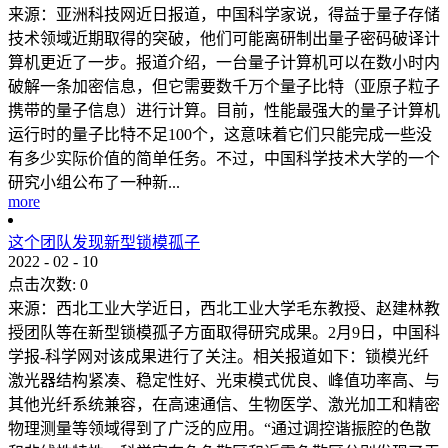
来源：亚洲科技网近日报道，中国科学家说，得益于量子存储
技术领域近期取得的突破，他们可能离研制出量子密码破译计
算机更近了一步。报道介绍，一台量子计算机可以在数小时内
破解一条加密信息，但它需要数千万个量子比特（亚原子粒子
携带的量子信息）进行计算。目前，性能最强大的量子计算机
运行时的量子比特不足100个，这意味着它们只能完成一些没
有多少实际价值的简单任务。不过，中国科学技术大学的一个
研究小组公布了一种新...
more
这个团队发现新型锁模孤子
2022
-
02
-
10
点击次数:
0
来源：西北工业大学近日，西北工业大学毛东教授、赵建林教
授团队等在新型锁模孤子方面取得研究成果。2月9日，中国科
学报-科学网对该成果进行了关注。相关报道如下：锁模光纤
激光器结构紧凑、稳定性好、光束模式优良、峰值功率高、与
其他光纤系统兼容，在高速通信、生物医学、激光加工和精密
物理测量等领域得到了广泛的应用。“通过调控谐振腔的色散