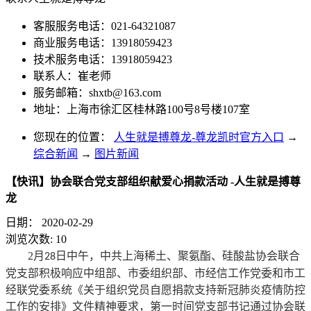
客服服务电话：021-64321087
商业服务电话：13918059423
技术服务电话：13918059423
联系人：崔老师
服务邮箱：
shxtb@163.com
地址：上海市徐汇区桂林路100号8号楼107室
您现在的位置：
人生就是搏尊龙-尊龙凯时官方入口
→
综合新闻
→
图片新闻
【快讯】协会联合党支部组织献爱心捐款活动 -人生就是搏尊
龙
日期：
2020-02-29
浏览次数:
10
2月
日中午，中共上海稀土、聚氨酯、硅酸盐协会联合
28
党支部积极响应中组部、市委组织部、市经信工作党委和市工
经联党委系统《关于组织党员自愿捐款支持新冠肺炎疫情防控
工作的安排》文件精神要求，第一时间党支部书记通过协会联