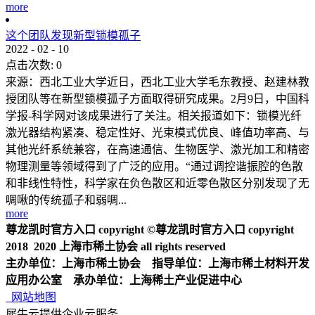
more
这个团队发现新型锁模孤子
2022
-
02
-
10
点击次数:
0
来源：西北工业大学近日，西北工业大学毛东教授、赵建林教
授团队等在新型锁模孤子方面取得研究成果。2月9日，中国科
学报-科学网对该成果进行了关注。相关报道如下：锁模光纤
激光器结构紧凑、稳定性好、光束模式优良、峰值功率高、与
其他光纤系统兼容，在高速通信、生物医学、激光加工和精密
物理测量等领域得到了广泛的应用。“通过调控谐振腔的色散
和非线性特性，科学家在负色散区和近零色散区分别发现了无
啁啾的传统孤子和弱啁...
more
尊龙凯时官方入口 copyright ©尊龙凯时官方入口 copyright
2018 2020 上海市稀土协会 all rights reserved
主办单位：上海市稀土协会 指导单位：上海市稀土材料开发
应用办公室 承办单位：上海稀土产业促进中心
网站地图
犀牛云提供企业云服务