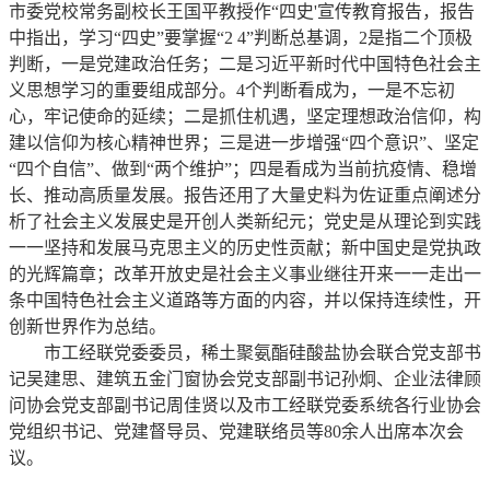
市委党校常务副校长王国平教授作“四史'宣传教育报告，报告
中指出，学习“四史”要掌握“2 4”判断总基调，2是指二个顶极
判断，一是党建政治任务；二是习近平新时代中国特色社会主
义思想学习的重要组成部分。4个判断看成为，一是不忘初
心，牢记使命的延续；二是抓住机遇，坚定理想政治信仰，构
建以信仰为核心精神世界；三是进一步增强“四个意识”、坚定
“四个自信”、做到“两个维护”；四是看成为当前抗疫情、稳增
长、推动高质量发展。报告还用了大量史料为佐证重点阐述分
析了社会主义发展史是开创人类新纪元；党史是从理论到实践
一一坚持和发展马克思主义的历史性贡献；新中国史是党执政
的光辉篇章；改革开放史是社会主义事业继往开来一一走出一
条中国特色社会主义道路等方面的内容，并以保持连续性，开
创新世界作为总结。
市工经联党委委员，稀土聚氨酯硅酸盐协会联合党支部书
记吴建思、建筑五金门窗协会党支部副书记孙炯、企业法律顾
问协会党支部副书记周佳贤以及市工经联党委系统各行业协会
党组织书记、党建督导员、党建联络员等80余人出席本次会
议。