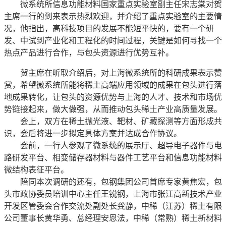
微系统所信息功能材料国家重点实验室副主任宋志棠对贺
主席一行的到来表示热烈欢迎，并介绍了重点实验室的主要情
况，他指出，高科技项目的发展不能短平快的，要有一个研
发、中试到产业化和工程化的时间过程，关键是如何寻找一个
热点产品进行合作，与包头资源进行优势互补。
贺主席在听取介绍后，对上海微系统所的科研成果表示赞
赏，希望微系统所能将稀土高端应用领域的成果在包头进行落
地成果转化，让包头的资源优势与上海的人才、技术和市场优
势链接起来，做大做强，从而推动包头稀土产业高质量发展。
会上，双方在稀土抛光液、靶材、矿藏探测等方面形成共
识，会后将进一步拟定具体方案并达成合作协议。
会前，一行人参观了微系统的展示厅、超导电子器件与电
路研发平台、相变储存器材料与器件工艺平台和信息功能材料
微结构表征平台。
陪同本次调研的还有，包钢集团公司首席专家黄焦宏，包
头市政协委员培训中心主任王锐钢，上海市张江高新技术产业
开发区管委会合作交流处副处长龚静，中稀（江苏）稀土有限
公司董事长黄华勇、总经理安恩法，中稀（常熟）稀土新材料