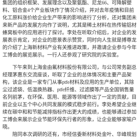
集团的组织框架、发展理念以及聚氨酯、尼龙66、可降解塑
料、铝合金4个产业板块作了情况介绍，并对去年疫情和目前
化工原料涨价给企业生产带来的影响进行了分析，还对集团未
来新产品的发展方向作了说明，尤其是稀土材料在热传输铝材
蜂窝板中的应用进行了探讨。李处在听取介绍后，对企业的发
展表示肯定，对企业的愿景表示赞赏，同时向人生就是搏尊龙
的介绍了上海新材料产业有关推进政策，并邀请企业参与今年
工博会的展览展示。一行人还参观了研究院的实验室。
下午来到上海金由氟材料股份有限公司，与公司常务副总
经理茅惠东交流座谈，听取了企业的总体情况和主要产品架
构，该企业是一家专门从事ptfe材料及应用的生产单位，其除
尘过滤袋、低温换热器、ptfe纤维、过滤膜等产品全国销售量
名列前茅，在环保、医用、能源等领域作出了一定的贡献，目
前企业以五个中心共同发展的模式稳步前行。李处希望企业继
续在碳中和和节能减排指标作出更大的成绩，也能够通过参加
工博会来展示企业节能环保先行者的形象，让企业能够家喻户
晓。
陪同本次调研的还有，市经信委新材料处金叶、华峰规划