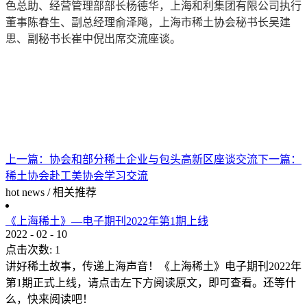
色总助、经营管理部部长杨德华，上海和利集团有限公司执行
董事陈春生、副总经理俞泽飚，上海市稀土协会秘书长吴建
思、副秘书长崔中倪出席交流座谈。
上一篇：
协会和部分稀土企业与包头高新区座谈交流
下一篇：
稀土协会赴工美协会学习交流
hot news
/
相关推荐
《上海稀土》—电子期刊2022年第1期上线
2022
-
02
-
10
点击次数:
1
讲好稀土故事，传递上海声音！《上海稀土》电子期刊2022年
第1期正式上线，请点击左下方阅读原文，即可查看。还等什
么，快来阅读吧！