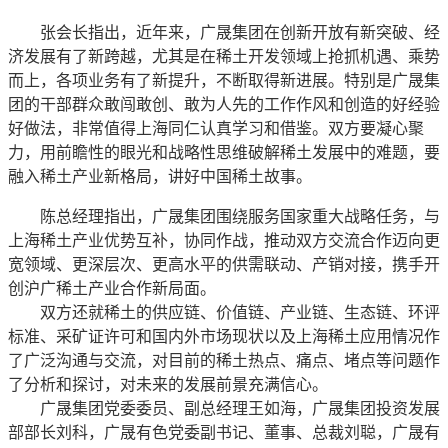
张会长指出，近年来，广晟集团在创新开放有新突破、经
济发展有了新跨越，尤其是在稀土开发领域上抢抓机遇、乘势
而上，各项业务有了新提升，不断取得新进展。特别是广晟集
团的干部群众敢闯敢创、敢为人先的工作作风和创造的好经验
好做法，非常值得上海同仁认真学习和借鉴。双方要凝心聚
力，用前瞻性的眼光和战略性思维破解稀土发展中的难题，要
融入稀土产业新格局，讲好中国稀土故事。
陈总经理指出，广晟集团围绕服务国家重大战略任务，与
上海稀土产业优势互补，协同作战，推动双方交流合作迈向更
宽领域、更深层次、更高水平的供需联动、产销对接，携手开
创沪广稀土产业合作新局面。
双方还就稀土的供应链、价值链、产业链、生态链、环评
标准、采矿证许可和国内外市场现状以及上海稀土应用情况作
了广泛沟通与交流，对目前的稀土热点、痛点、堵点等问题作
了分析和探讨，对未来的发展前景充满信心。
广晟集团党委委员、副总经理王如海，广晟集团投资发展
部部长刘科，广晟有色党委副书记、董事、总裁刘聪，广晟有