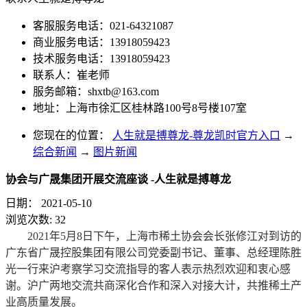
客服服务电话：021-64321087
商业服务电话：13918059423
技术服务电话：13918059423
联系人：崔老师
服务邮箱：
shxtb@163.com
地址：上海市徐汇区桂林路100号8号楼107室
您现在的位置：
人生就是搏尊龙-尊龙凯时官方入口
→
综合新闻
→
图片新闻
协会与广晟集团开展交流座谈 -人生就是搏尊龙
日期：
2021-05-10
浏览次数:
32
2021年5月8日下午，上海市稀土协会会长张修江对到访的
广东省广晟控股集团有限公司党委副书记、董事、总经理陈胜
光一行来沪考察学习交流指导的客人表示热烈欢迎和衷心感
谢。沪广两地交流共商深化合作和深入对接大计，共推稀土产
业高质量发展。