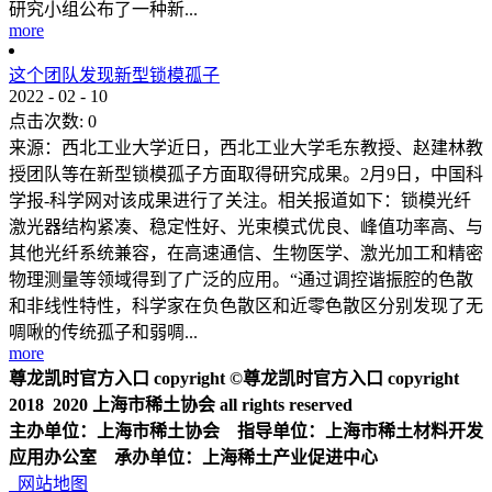
研究小组公布了一种新...
more
这个团队发现新型锁模孤子
2022
-
02
-
10
点击次数:
0
来源：西北工业大学近日，西北工业大学毛东教授、赵建林教
授团队等在新型锁模孤子方面取得研究成果。2月9日，中国科
学报-科学网对该成果进行了关注。相关报道如下：锁模光纤
激光器结构紧凑、稳定性好、光束模式优良、峰值功率高、与
其他光纤系统兼容，在高速通信、生物医学、激光加工和精密
物理测量等领域得到了广泛的应用。“通过调控谐振腔的色散
和非线性特性，科学家在负色散区和近零色散区分别发现了无
啁啾的传统孤子和弱啁...
more
尊龙凯时官方入口 copyright ©尊龙凯时官方入口 copyright
2018 2020 上海市稀土协会 all rights reserved
主办单位：上海市稀土协会 指导单位：上海市稀土材料开发
应用办公室 承办单位：上海稀土产业促进中心
网站地图