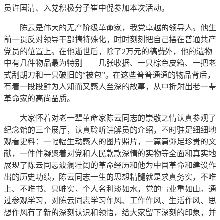
员许国清、入党积极分子崔中倪参加本次活动。
陈云是伟大的无产阶级革命家，我党卓越的领导人。他生
前一贯反对领导干部搞特殊化，时时刻刻把自己摆在普通共产
党员的位置上。在他逝世后，除了2万元的稿费外，他的遗物
中有几件物品最为特别——几张收据、一只棕色皮箱、一把老
式刮胡刀和一只破旧的“被包”。在这些普普通通的物品背后，
有着一段段鲜为人知而又感人至深的故事，从中折射出老一辈
革命家的高尚品质。
大家怀着对老一辈革命家陈云同志的崇敬之情认真参观了
纪念馆的三个展厅，认真聆听讲解员的介绍，不时驻足细细地
观看史料：一幅幅生动感人的图片照片，一篇篇弥足珍贵的文
献，一件件凝聚着对党和人民款款深情的实物等全面和真实地
展现了陈云同志波澜壮阔的革命经历和他为中国革命和建设作
出的历史功绩，陈云同志一生的思想精髓就是求真务实，不唯
上、不唯书、只唯实，个人名利淡如水，党的事业重如山。通
过参观学习，对陈云同志学习作风、工作作风、生活作风、思
想作风有了新的深刻认识和领悟，给大家留下深刻的印象，并