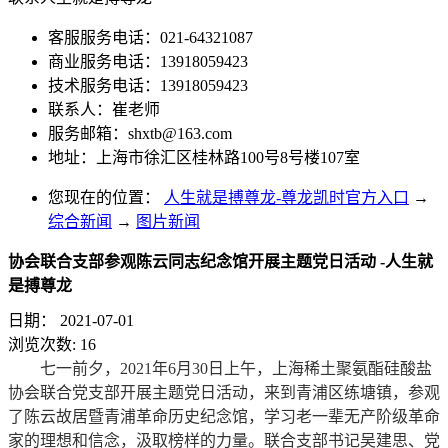
客服服务电话：021-64321087
商业服务电话：13918059423
技术服务电话：13918059423
联系人：崔老师
服务邮箱：
shxtb@163.com
地址：上海市徐汇区桂林路100号8号楼107室
您现在的位置：
人生就是搏尊龙-尊龙凯时官方入口
→
综合新闻
→
图片新闻
协会联合支部参观陈云同志纪念馆开展主题党日活动 -人生就
是搏尊龙
日期：
2021-07-01
浏览次数:
16
七一前夕，2021年6月30日上午，上海稀土聚氨酯硅酸盐
协会联合党支部开展主题党日活动，来到青浦区练塘镇，参观
了陈云故居暨青浦革命历史纪念馆，学习老一辈无产阶级革命
家的理想和信念，汲取榜样的力量。联合支部书记吴建思、党