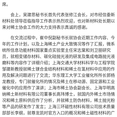
席。
会上，吴建思秘书长首先代表张修江会长，对市经信委新
材料处领导莅临指导工作表示热烈欢迎，也对新材料处长期以
来对稀土协会工作的大力支持表示真诚的感谢。
在交流过程中，崔中倪副秘书长就协会近期工作内容、今
年的工作计划，以及上海稀土产业大致情况等作了汇报，微系
统所信息功能材料国家重点实验室主任宋志棠和刘卫丽研究
员，就相变储存材料、碳化硅抛光液的研发及集成电路抛光液
磨料等内容作了详细介绍；上海交通大学材料科学与工程学院
邹建新教授就稀土镁合金结构材料和稀土在氢材料中应用的作
用及解决问题进行了交流；华东理工大学工业催化所所长郭杨
龙教授，专门就催化所的情况及稀土在移动源、固定源和工业
催化中的应用作了演讲；上海市稀土协会副会长、上海华明高
纳稀土新材料有限公司董事长高玮博士，就国内外稀土市场情
况和稀土原料供应作了分析，并就稀土防伪材料，稀土抛光粉
等产品的研发作了发言；上海三环磁性材料有限公司技术质量
部部长李纲，就尊龙凯时官方入口的概况和稀土磁性材料的广