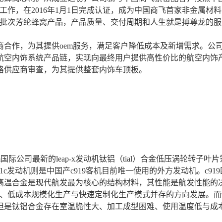
工作，在2016年1月1日完成认证，成为中国商飞首家非金属材料
供应多批次芳纶蜂窝产品，产品质量、交付周期和人生就是搏尊龙
作，为其提供oem服务，满足客户降低成本及新增需求。公司
航空内饰系统产品链，实现向最终用户提供高性价比的航空内饰
格供应商审查，为其提供整套内饰车顶板。
公司就cfm国际公司最新的leap-x发动机钛铝（tial）合金低压
c发动机则是中国产c919客机目前唯一使用的外方发动机。c919
合金是现代航发最为核心的结构材料，其性能是航发性能的决
化、低成本规模化生产与快速定制化生产模式并存的方向发展。
但是钛铝合金存在室温脆性大、加工成型困难、使用温度低与成