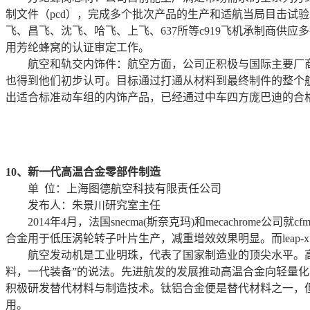
制文件（pcd），完成多个批次产品的生产和适航当局目击试验
飞、昌飞、沈飞、哈飞、上飞、637所等c919飞机承制商
用芳纶蜂窝的认证审定工作。
航空和轨交内饰件：航空方面，公司正积极与国际主要厂商合
也得到他们初步认可。目标通过打通从材料到最终制件的整个
出适合标准动车组的内饰产品，已经通过中车四方庞巴迪的合
10、新一代高温合金零部件制造
单 位：上海图德航空科技有限责任公司
发布人：朱景川研究室主任
2014年4月，法国snecma(斯奈克玛)和mecachrome
合金用于低压涡轮转子叶片生产，减重增效效果明显。而leap-x1
航空发动机是工业明珠，代表了国家制造业的顶尖水平。高温
料，一代装备”的说法。先进航发的发展推动高温合金向轻量
积极研发替代材料与制造技术。钛铝合金便是替代材料之一，
用。