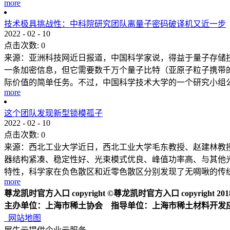
more
技术极具挑战性：中科院研究团队离量子密码破译机又近一步
2022
-
02
-
10
点击次数:
0
来源：亚洲科技网近日报道，中国科学家说，得益于量子存储
一条加密信息，但它需要数千万个量子比特（亚原子粒子携带的
际价值的简单任务。不过，中国科学技术大学的一个研究小组公布
more
这个团队发现新型锁模孤子
2022
-
02
-
10
点击次数:
0
来源：西北工业大学近日，西北工业大学毛东教授、赵建林教授
器结构紧凑、稳定性好、光束模式优良、峰值功率高、与其他
特性，科学家在负色散区和近零色散区分别发现了无啁啾的传统孤
more
尊龙凯时官方入口 copyright ©尊龙凯时官方入口 copyright 2018 2
主办单位：上海市稀土协会 指导单位：上海市稀土材料开发
网站地图