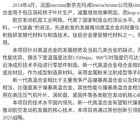
2014年4月，法国snecma(斯奈克玛)和mecachrome
合金用于低压涡轮转子叶片生产，减重增效效果明显。而leap-x1
航空发动机是工业明珠，代表了国家制造业的顶尖水平。高温
料，一代装备”的说法。先进航发的发展推动高温合金向轻量
积极研发替代材料与制造技术。钛铝合金便是替代材料之一，
用。
本项目针对高温合金的发展趋势及当前几类合金的缺点，开发的
性能优异，铸态下室温强度达到1350mpa，900℃时强度仍
近净成形技术手段进行零部件制造。新一代高温合金母合金熔
或丝材后，作为成型制造原材料。采用金属粉末注射成型等手
新一代高温合金相比于主要竞争产品镍基高温合金以及快速发
相当，比强度高于镍基高温合金，其他性能与镍基高温合金相
用在高压压气机叶片、涡轮盘、紧固件等各类航空发动机核心结
本项目的技术水平国内领先，新一代高温合金有望取代镍基高温
推动航空发动机发展的核心技术，本项目将通过原创创新引领
2025战略。