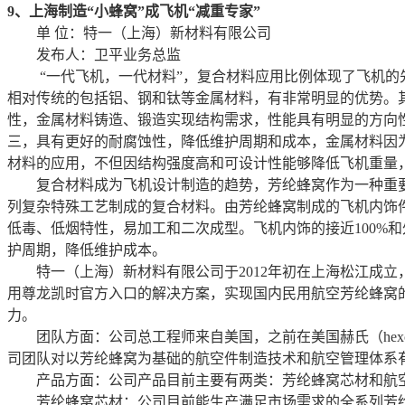
9、上海制造“小蜂窝”成飞机“减重专家”
单 位：特一（上海）新材料有限公司
发布人：卫平业务总监
“一代飞机，一代材料”，复合材料应用比例体现了飞机的先
相对传统的包括铝、钢和钛等金属材料，有非常明显的优势。
性，金属材料铸造、锻造实现结构需求，性能具有明显的方向
三，具有更好的耐腐蚀性，降低维护周期和成本，金属材料因
材料的应用，不但因结构强度高和可设计性能够降低飞机重量
复合材料成为飞机设计制造的趋势，芳纶蜂窝作为一种重要的
列复杂特殊工艺制成的复合材料。由芳纶蜂窝制成的飞机内饰
低毒、低烟特性，易加工和二次成型。飞机内饰的接近100%
护周期，降低维护成本。
特一（上海）新材料有限公司于2012年初在上海松江成立
用尊龙凯时官方入口的解决方案，实现国内民用航空芳纶蜂窝的进口
力。
团队方面：公司总工程师来自美国，之前在美国赫氏（hexc
司团队对以芳纶蜂窝为基础的航空件制造技术和航空管理体系
产品方面：公司产品目前主要有两类：芳纶蜂窝芯材和航
芳纶蜂窝芯材：公司目前能生产满足市场需求的全系列芳纶蜂