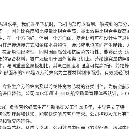
进水平。我们乘坐飞机时，飞机内部可以看到、触摸到的部分
其一，因为比强度和比模量比铝合金高，减重效果比铝合金提高3
性，在一个方向好，但另一个方向弱，复合材料可在设计生产过
为其焊接连接方式和金属本身特性，会形成电位差而产生腐蚀，
，提高燃油经济性，同时因耐腐蚀和抗疲劳等特性，能够延长飞
复合材料，被广泛应用于国外各类飞机上。芳纶蜂窝是仿照自然
件，与同重量金属板相比，其弯曲刚度和强度可提高7倍。芳纶
和外部面积的30%是以芳纶蜂窝为主要材料制作而成，有效减轻
，专业生产芳纶蜂窝及以芳纶蜂窝为芯材的各类制件，为航空航
替代。公司2013年通过as9100航空质量管理体系认证，20
el）负责芳纶蜂窝生产与新品研发工作20多年，主导建立了特
有深刻理解和认知，能够快速响应客户需求。公司控股股东具有
空和轨交内饰件。
窝芯材。从成立之初，公司就与中国商飞紧密配合，按照中国