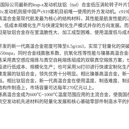
公司就cfm国际公司最新的leap-x发动机钛铝（tial）合金低压
c发动机则是中国产c919客机目前唯一使用的外方发动机。c919
合金是现代航发最为核心的结构材料，其性能是航发性能的决
化、低成本规模化生产与快速定制化生产模式并存的方向发展。
但是钛铝合金存在室温脆性大、加工成型困难、使用温度低与成
新一代高温合金密度可降至6.5g/cm3，实现了轻量化的突
可达550mpa，同时合金线膨胀系数、抗氧化性等性能与镍基高
炼采用真空感应熔炼与真空自耗熔炼组成的双联真空熔炼方案，
段进行低成本、规模化生产；也可采用3d打印进行快速定制化生
展的钛铝合金，领先优势十分明显。相比镍基高温合金，新一
当。相比钛铝合金，新一代高温合金在使用温度、制造难度、制
构件制造上，市场容量可达每年270亿元以上。
合金成为600℃~1000℃温度范围应用的主流合金，使我
航空发动机先进材料的轻量化发展和核心基础零部件制造水平的