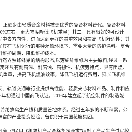
，正逐步由轻质合金材料被更优秀的复合材料替代。复合材料
0%左右，更大幅度降低飞机重量；其二，具有很好的可设计
程中去方向性，进而达到更好的减重效果和提高飞机舒适性；其
尤其在飞机运行的那种湿热环境下，需要大量的防护涂料。复合
机维护周期，降低维护成本。
界蜜蜂蜂巢的结构形态,以芳纶纤维纸为主要原料,经过一系
蜂窝还具有耐高温、耐腐蚀、高韧性、抗疲劳特点，具有阻燃、
飞机重量，提高飞机燃油效率，降低飞机运行费用，延长飞机维
天、轨道交通等行业提供高性能、轻质夹芯材料产品、制件和应
16年初通过中国商飞认证，2016年建立起了航空制件的制造能
一芳纶蜂窝生产线和质量管控体系。经过五年多的不断积累，公
丰富的产业投资经验，曾供职于美国花旗集团。
商飞“民用飞机装机产品合格鉴定要求”编制了产品生产过程控