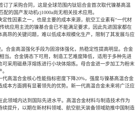
涡轮转子叶片签订了采购合同，这是全球范围内钛铝合金首次取代镍基高温
匹配的国产发动机cj1000a尚无相关技术应用。
定性因素之一，也是主要的成本来源，航空工业素有“一代材
而传统应用主流的镍基合金已不能满足要求，因此先进国家都在
本高昂的关键问题，难以低成本规模化生产，限制了其发展与应
破。合金高温强化手段为固溶体强化，热稳定性提高明显。合金
温合金相当。合金铸态下可用，制造工艺难度降低，适用于多种先进
也可采用磁悬浮熔炼进行小块体熔炼。母合金进一步加工为粉末
产。
代高温合金核心性能指标密度下降20%，强度与镍基高温合金
造成本方面拥有显著领先的优势。新一代高温合金未来将广泛应
国在此领域内达到国际先进水平。高温合金材料与制造技术作为
持续提升，以期在新材料领域、航空航天装备领域助推中国制造