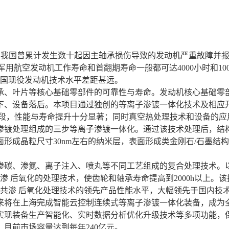
13年，我国曾累计发生数十起因主轴承损伤导致的发动机严重故障
110军用航空发动机工作寿命和首翻期寿命一般都可达4000小时和
美国现役发动机技术水平差距甚远。
、叶片等核心基础零部件的可靠性与寿命。发动机核心基础零部
下、设备落后。本项目通过独创的等离子渗镀一体化技术及相应
手段，性能与寿命提升十分显著；同时真空热处理技术和设备的应
镀处理组成的三步等离子渗镀一体化。通过该技术处理后，结构
形成晶粒尺寸30nm左右的纳米层，表面形成类金刚石/石墨结
碳、渗氮、离子注入、喷丸等不同工艺组成的复合处理技术。以
碳共渗 后氧化的处理技术，使齿轮和轴承寿命提高到2000h以
碳共渗 后氧化处理技术的领先产品性能水平，大幅领先于国内技
将在上海完成智能云控制连续式等离子渗镀一体化装备，成为全
实现装备生产智能化、实时数据分析优化升级技术等多项功能，
目前市场容量达到每年240亿元。