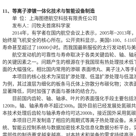
11、等离子渗镀一体化技术与智能设备制造
单 位：上海图德航空科技有限责任公司
发布人：闫牧夫首席科学家
2014年，有学者在国内航空会议上表示，2005年~20
始终是飞机安全的核心所在。公开资料显示，美国f-100、f-
寿命甚至超过了10000小时。而我国最新服役的太行发动机与
航空发动机的可靠性与寿命取决于各类关键齿轮、轴、轴承
的关键因素之一。问题产生的根源在于我国现有热处理技术低
面的大幅强化，相比国内常用的渗碳 表面喷丸、离子注入等
本项目的核心技术为深层扩渗处理、低温扩渗处理与低温渗
为例，其过渡层为细化的板条马氏体上弥散分布碳化物；次表面
显著降低，同时加强了表面与基体的结合力。
目前国内齿轮、轴、轴承、叶片的表面强化手段主要包括渗
1200h，轴、轴承寿命不超过500h。国外目前已经发展处氮
本技术处理后齿轮与轴承寿命均可达2000h，接近国外采用氮
本项目已开发制造了相应的周期式等离子热处理设备。未来
统、智能云控制系统与数据加密技术及信息化数据分析平台，
零部件的制造要求越来越高，对本技术和装备的需求持续高涨，