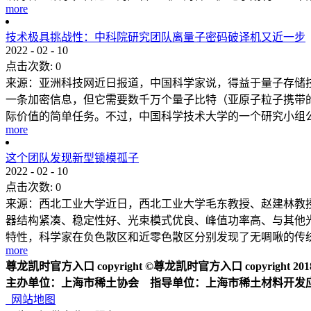
more
技术极具挑战性：中科院研究团队离量子密码破译机又近一步
2022
-
02
-
10
点击次数:
0
来源：亚洲科技网近日报道，中国科学家说，得益于量子存储
一条加密信息，但它需要数千万个量子比特（亚原子粒子携带的
际价值的简单任务。不过，中国科学技术大学的一个研究小组公布
more
这个团队发现新型锁模孤子
2022
-
02
-
10
点击次数:
0
来源：西北工业大学近日，西北工业大学毛东教授、赵建林教授
器结构紧凑、稳定性好、光束模式优良、峰值功率高、与其他
特性，科学家在负色散区和近零色散区分别发现了无啁啾的传统孤
more
尊龙凯时官方入口 copyright ©尊龙凯时官方入口 copyright 2018 2
主办单位：上海市稀土协会 指导单位：上海市稀土材料开发
网站地图