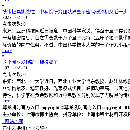
技术极具挑战性：中科院研究团队离量子密码破译机又近一步
2022
-
02
-
10
点击次数:
0
来源：亚洲科技网近日报道，中国科学家说，得益于量子存储
一条加密信息，但它需要数千万个量子比特（亚原子粒子携带的
际价值的简单任务。不过，中国科学技术大学的一个研究小组公布
more
这个团队发现新型锁模孤子
2022
-
02
-
10
点击次数:
0
来源：西北工业大学近日，西北工业大学毛东教授、赵建林教授
器结构紧凑、稳定性好、光束模式优良、峰值功率高、与其他
特性，科学家在负色散区和近零色散区分别发现了无啁啾的传统孤
more
尊龙凯时官方入口 copyright ©尊龙凯时官方入口 copyright 2018 2
主办单位：上海市稀土协会 指导单位：上海市稀土材料开发
网站地图
犀牛云提供企业云服务