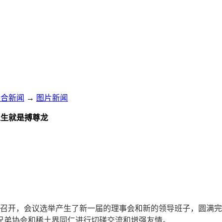
综合新闻
→
图片新闻
人生就是搏尊龙
满胜利召开，会议选举产生了新一届的理事会和新的领导班子，圆
兄弟协会和稀土界同仁进行切磋交流和增强友情。