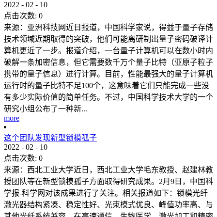
2022
-
02
-
10
点击次数:
0
来源：亚洲科技网近日报道，中国科学家说，得益于量子存储
技术领域近期取得的突破，他们可能离研制出量子密码破译计
算机更近了一步。报道介绍，一台量子计算机可以在数小时内
破解一条加密信息，但它需要数千万个量子比特（亚原子粒子
携带的量子信息）进行计算。目前，性能最强大的量子计算机
运行时的量子比特不足100个，这意味着它们只能完成一些没
有多少实际价值的简单任务。不过，中国科学技术大学的一个
研究小组公布了一种新...
more
这个团队发现新型锁模孤子
2022
-
02
-
10
点击次数:
0
来源：西北工业大学近日，西北工业大学毛东教授、赵建林教
授团队等在新型锁模孤子方面取得研究成果。2月9日，中国科
学报-科学网对该成果进行了关注。相关报道如下：锁模光纤
激光器结构紧凑、稳定性好、光束模式优良、峰值功率高、与
其他光纤系统兼容，在高速通信、生物医学、激光加工和精密