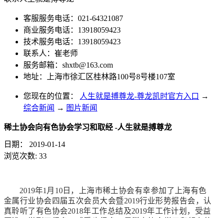
客服服务电话：021-64321087
商业服务电话：13918059423
技术服务电话：13918059423
联系人：崔老师
服务邮箱：
shxtb@163.com
地址：上海市徐汇区桂林路100号8号楼107室
您现在的位置：
人生就是搏尊龙-尊龙凯时官方入口
→
综合新闻
→
图片新闻
稀土协会向有色协会学习和取经 -人生就是搏尊龙
日期：
2019-01-14
浏览次数:
33
2019
年
1
月
10
日，上海市稀土协会有幸参加了上海有色
金属行业协会四届五次会员大会暨
2019
行业形势报告会，认
真聆听了有色协会
2018
年工作总结及
2019
年工作计划，受益