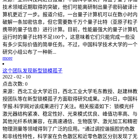
技术领域近期取得的突破，他们可能离研制出量子密码破译计
算机更近了一步。报道介绍，一台量子计算机可以在数小时内
破解一条加密信息，但它需要数千万个量子比特（亚原子粒子
携带的量子信息）进行计算。目前，性能最强大的量子计算机
运行时的量子比特不足100个，这意味着它们只能完成一些没
有多少实际价值的简单任务。不过，中国科学技术大学的一个
研究小组公布了一种新...
more
这个团队发现新型锁模孤子
2022
-
02
-
10
点击次数:
0
来源：西北工业大学近日，西北工业大学毛东教授、赵建林教
授团队等在新型锁模孤子方面取得研究成果。2月9日，中国科
学报-科学网对该成果进行了关注。相关报道如下：锁模光纤
激光器结构紧凑、稳定性好、光束模式优良、峰值功率高、与
其他光纤系统兼容，在高速通信、生物医学、激光加工和精密
物理测量等领域得到了广泛的应用。“通过调控谐振腔的色散
和非线性特性，科学家在负色散区和近零色散区分别发现了无