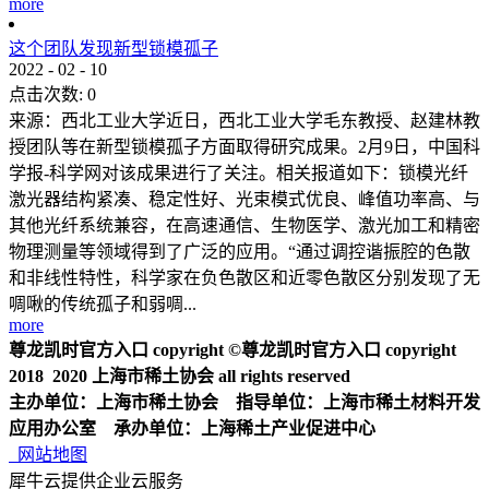
more
这个团队发现新型锁模孤子
2022
-
02
-
10
点击次数:
0
来源：西北工业大学近日，西北工业大学毛东教授、赵建林教
授团队等在新型锁模孤子方面取得研究成果。2月9日，中国科
学报-科学网对该成果进行了关注。相关报道如下：锁模光纤
激光器结构紧凑、稳定性好、光束模式优良、峰值功率高、与
其他光纤系统兼容，在高速通信、生物医学、激光加工和精密
物理测量等领域得到了广泛的应用。“通过调控谐振腔的色散
和非线性特性，科学家在负色散区和近零色散区分别发现了无
啁啾的传统孤子和弱啁...
more
尊龙凯时官方入口 copyright ©尊龙凯时官方入口 copyright
2018 2020 上海市稀土协会 all rights reserved
主办单位：上海市稀土协会 指导单位：上海市稀土材料开发
应用办公室 承办单位：上海稀土产业促进中心
网站地图
犀牛云提供企业云服务