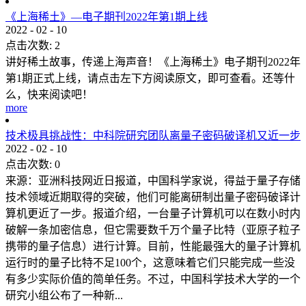
《上海稀土》—电子期刊2022年第1期上线
2022
-
02
-
10
点击次数:
2
讲好稀土故事，传递上海声音！《上海稀土》电子期刊2022年
第1期正式上线，请点击左下方阅读原文，即可查看。还等什
么，快来阅读吧！
more
技术极具挑战性：中科院研究团队离量子密码破译机又近一步
2022
-
02
-
10
点击次数:
0
来源：亚洲科技网近日报道，中国科学家说，得益于量子存储
技术领域近期取得的突破，他们可能离研制出量子密码破译计
算机更近了一步。报道介绍，一台量子计算机可以在数小时内
破解一条加密信息，但它需要数千万个量子比特（亚原子粒子
携带的量子信息）进行计算。目前，性能最强大的量子计算机
运行时的量子比特不足100个，这意味着它们只能完成一些没
有多少实际价值的简单任务。不过，中国科学技术大学的一个
研究小组公布了一种新...