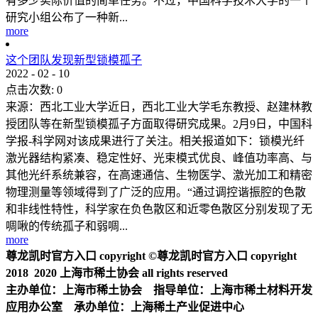
有多少实际价值的简单任务。不过，中国科学技术大学的一个
研究小组公布了一种新...
more
这个团队发现新型锁模孤子
2022
-
02
-
10
点击次数:
0
来源：西北工业大学近日，西北工业大学毛东教授、赵建林教
授团队等在新型锁模孤子方面取得研究成果。2月9日，中国科
学报-科学网对该成果进行了关注。相关报道如下：锁模光纤
激光器结构紧凑、稳定性好、光束模式优良、峰值功率高、与
其他光纤系统兼容，在高速通信、生物医学、激光加工和精密
物理测量等领域得到了广泛的应用。“通过调控谐振腔的色散
和非线性特性，科学家在负色散区和近零色散区分别发现了无
啁啾的传统孤子和弱啁...
more
尊龙凯时官方入口 copyright ©尊龙凯时官方入口 copyright
2018 2020 上海市稀土协会 all rights reserved
主办单位：上海市稀土协会 指导单位：上海市稀土材料开发
应用办公室 承办单位：上海稀土产业促进中心