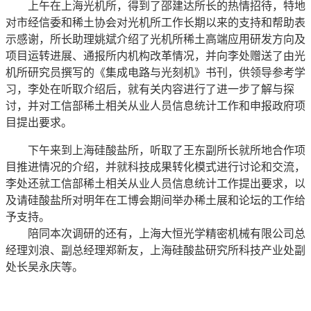
上午在上海光机所，得到了邵建达所长的热情招待，特地
对市经信委和稀土协会对光机所工作长期以来的支持和帮助表
示感谢，所长助理姚斌介绍了光机所稀土高端应用研发方向及
项目运转进展、通报所内机构改革情况，并向李处赠送了由光
机所研究员撰写的《集成电路与光刻机》书刊，供领导参考学
习，李处在听取介绍后，就有关内容进行了进一步了解与探
讨，并对工信部稀土相关从业人员信息统计工作和申报政府项
目提出要求。
下午来到上海硅酸盐所，听取了王东副所长就所地合作项
目推进情况的介绍，并就科技成果转化模式进行讨论和交流，
李处还就工信部稀土相关从业人员信息统计工作提出要求，以
及请硅酸盐所对明年在工博会期间举办稀土展和论坛的工作给
予支持。
陪同本次调研的还有，上海大恒光学精密机械有限公司总
经理刘浪、副总经理郑新友，上海硅酸盐研究所科技产业处副
处长吴永庆等。