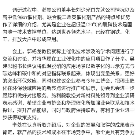
调研过程中，瀚昱公司董事长刘少光首先就公司情况以及
高中低温scr催化剂、联合脱二恶英催化剂产品的特点和优势
作了详细的介绍，尤其是企业在超低温120℃的脱硝技术是国
内唯一技术支撑单位，达到世界领先水平，已经在钢铁、化
工、排放大户中形成应用。
会上，郭杨龙教授就稀土催化技术涉及的学术问题进行了
交流和讨论，并将华理在工业催化中的应用项目作了分享。吴
建思秘书长建议将低温脱硝的应用场景以数字化的显示方式与
碳达峰和碳中和的对应指标联系起来，体现出变量关系，更好
的突出环保效应，同时也建议企业参与今年工博会，把稀土催
化在环保领域应用的新亮点进行推广和展示，协会也会进一步
跟踪和做好对接服务。施利毅教授对新材料处领导到企业调研
表示感谢，希望企业与协会和华理催化所加强业务联系和技术
探讨，提升产品能级，同时与政府保持联系，有利于企业进一
步获得政策支持。
李处在认真听取介绍后，对企业的发展和取得的成果表示
肯定，就产品的技术和成本在市场竞争中，哪个更具有竞争力